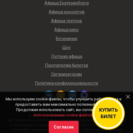
Афиша Екатеринбурга
Афиша концертов
Афиша театров
Афиша кино
Вечеринки
Шоу
Детская афиша
Покупателям билетов
Организаторам
Политика конфиденциальности
Мы используем cookie-файлы, чтобы улучшить работу сайта и
предоставить вам максимально полезный контент.
КУПИТЬ
Продолжая использовать сайт, вы соглашаетесь с
использованием cookie-файлов
.
© 2018 — 2026 Афиша и билеты «Ticket4me»
БИЛЕТ
При полном или частичном использовании материалов сайта прямая
индексируемая гиперссылка на https://ticket4me.ru/ обязательна.
Согласен
«Ticket4me» означает "Билеты для меня". Сайт на русском языке.