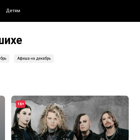
Детям
шихе
брь
Афиша на декабрь
16+