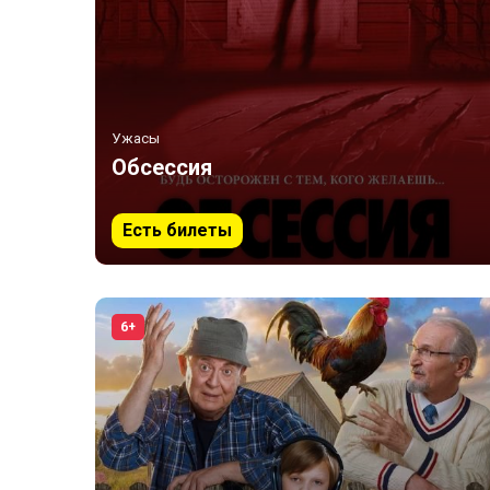
Ужасы
Обсессия
Есть билеты
6+