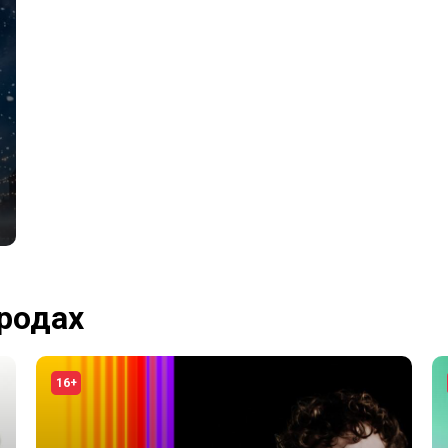
ородах
16+