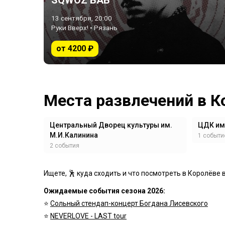
SQWOZ BAB
13 сентября, 20:00
Руки Вверх! • Рязань
от 4200 ₽
Места развлечений в К
Центральный Дворец культуры им.
ЦДК им
М.И.Калинина
1 событи
2 события
Ищете, 🕺 куда сходить и что посмотреть в Королёве 
Ожидаемые события сезона 2026:
⭐️
Сольный стендап-концерт Богдана Лисевского
⭐️
NEVERLOVE - LAST tour