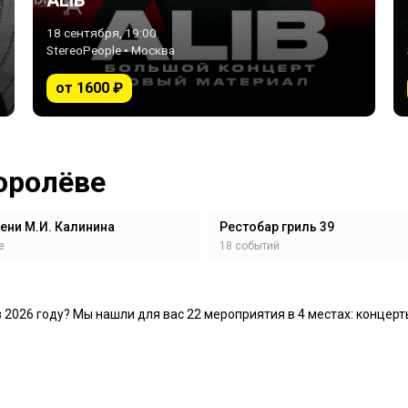
ALIB
18 сентября, 19:00
StereoPeople • Москва
от 1600 ₽
оролёве
ени М.И. Калинина
Рестобар гриль 39
е
18 событий
в 2026 году? Мы нашли для вас 22 мероприятия в 4 местах: концерт