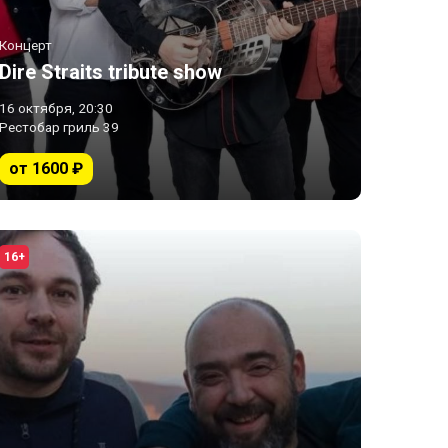
Концерт
Dire Straits tribute show
16 октября, 20:30
Рестобар гриль 39
от 1600 ₽
16+