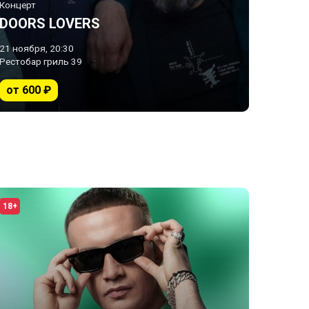
Концерт
DOORS LOVERS
21 ноября, 20:30
Рестобар гриль 39
от 600 ₽
18+