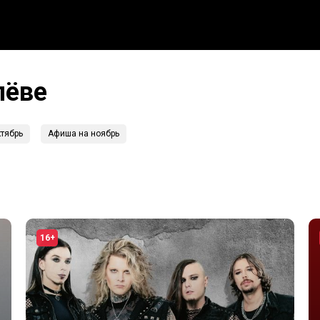
лёве
тябрь
Афиша на ноябрь
16+