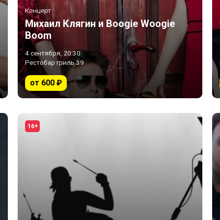
Концерт
Михаил Клягин и Boogie Woogie
Boom
4 сентября, 20:30
Рестобар гриль 39
от 600 ₽
16+