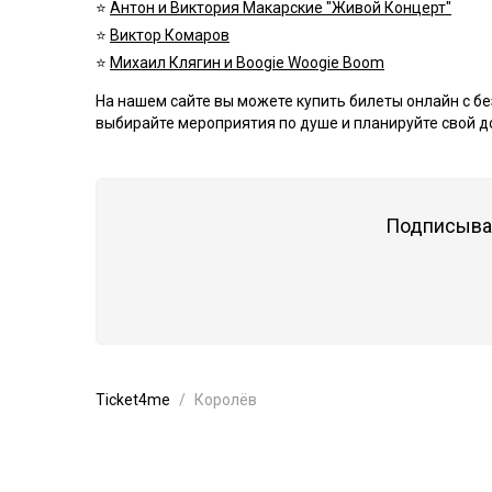
⭐️
Антон и Виктория Макарские "Живой Концерт"
⭐️
Виктор Комаров
⭐️
Михаил Клягин и Boogie Woogie Boom
На нашем сайте вы можете купить билеты онлайн с б
выбирайте мероприятия по душе и планируйте свой до
Подписывай
Ticket4me
Королёв