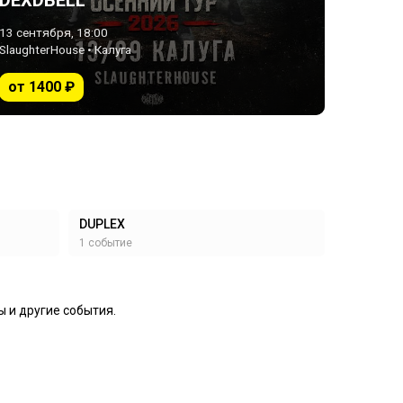
DEXDBELL
13 сентября, 18:00
SlaughterHouse • Калуга
от 1400 ₽
DUPLEX
1 событие
ы и другие события.