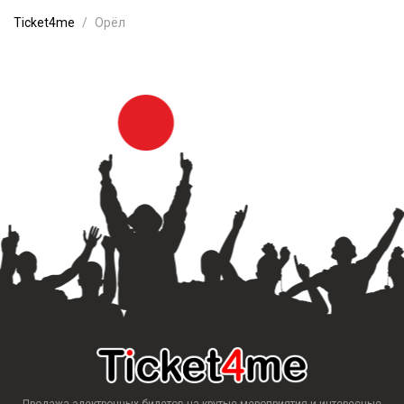
Ticket4me
Орёл