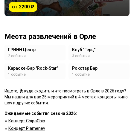
от 2200 ₽
Места развлечений в Орле
ГРИНН Центр
Клуб "Герц"
2 события
3 события
Караоке-Бар "Rock-Star"
Рокстар Бар
1 событие
1 событие
Ищете, 🕺 куда сходить и что посмотреть в Орле в 2026 году?
Мы нашли для вас 25 мероприятий в 4 местах: концерты, кино,
шоу и другие события.
Ожидаемые события сезона 2026:
⭐️
Концерт ChipaChip
⭐️
Концерт Plamenev