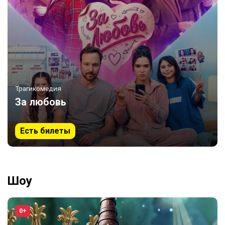
Трагикомедия
За любовь
Есть билеты
Шоу
0+