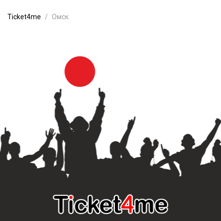
Ticket4me
Омск