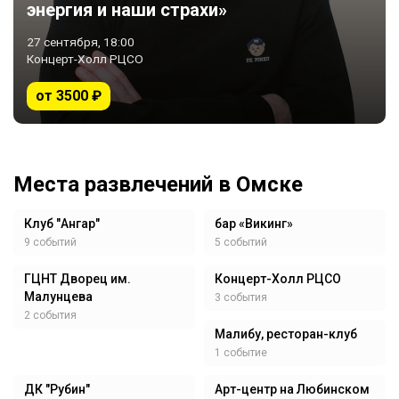
энергия и наши страхи»
27 сентября, 18:00
Концерт-Холл РЦСО
от 3500 ₽
Места развлечений в Омске
Клуб "Ангар"
бар «Викинг»
9 событий
5 событий
ГЦНТ Дворец им.
Концерт-Холл РЦСО
Малунцева
3 события
2 события
Малибу, ресторан-клуб
1 событие
ДК "Рубин"
Арт-центр на Любинском