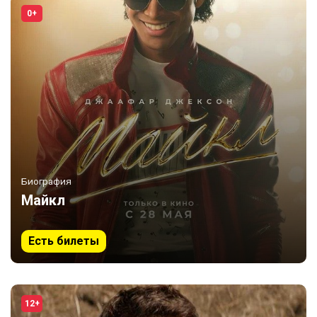
0+
Биография
Майкл
Есть билеты
12+