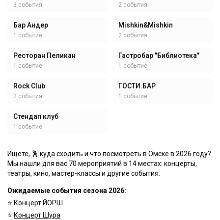
3 события
2 события
Бар Андер
Mishkin&Mishkin
1 событие
2 события
Ресторан Пеликан
Гастробар "Библиотека"
1 событие
1 событие
Rock Club
ГОСТИ.БАР
2 события
1 событие
Стендап клуб
1 событие
Ищете, 🕺 куда сходить и что посмотреть в Омске в 2026 году?
Мы нашли для вас 70 мероприятий в 14 местах: концерты,
театры, кино, мастер-классы и другие события.
Ожидаемые события сезона 2026:
⭐️
Концерт ЙОРШ
⭐️
Концерт Шура