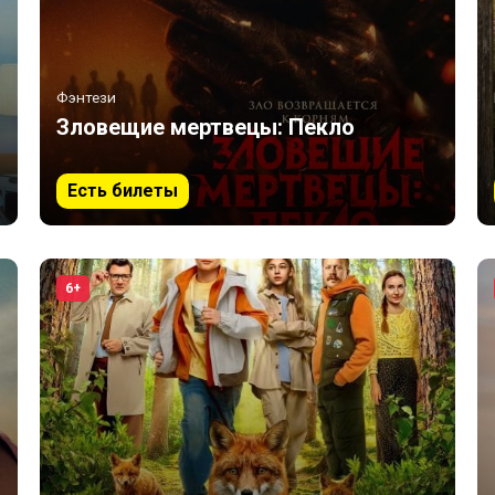
Фэнтези
Зловещие мертвецы: Пекло
Есть билеты
6+