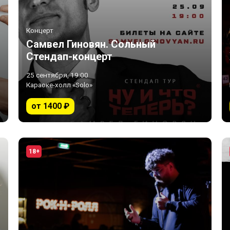
Концерт
Самвел Гиновян. Сольный
Стендап-концерт
25 сентября, 19:00
Караоке-холл «Solo»
от 1400 ₽
18+