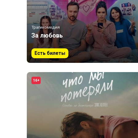
Трагикомедия
За любовь
Есть билеты
16+