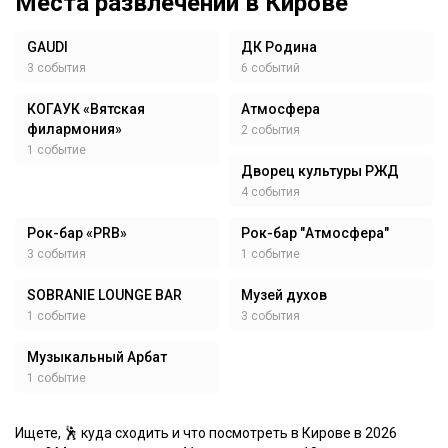
Места развлечений в Кирове
GAUDI
ДК Родина
3 события
6 событий
КОГАУК «Вятская
Атмосфера
филармония»
2 события
1 событие
Дворец культуры РЖД
4 события
Рок-бар «PRB»
Рок-бар "Атмосфера"
3 события
1 событие
SOBRANIE LOUNGE BAR
Музей духов
1 событие
3 события
Музыкальный Арбат
1 событие
Ищете, 🕺 куда сходить и что посмотреть в Кирове в 2026