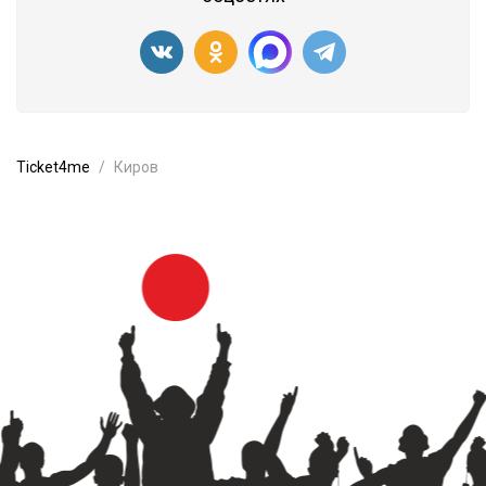
Ticket4me
Киров