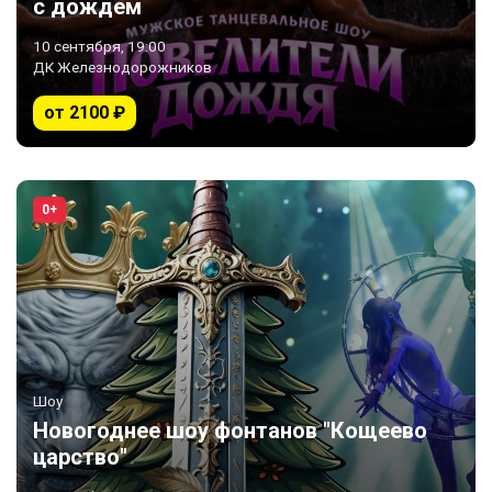
с дождем
10 сентября, 19:00
ДК Железнодорожников
от 2100 ₽
0+
Шоу
Новогоднее шоу фонтанов "Кощеево
царство"