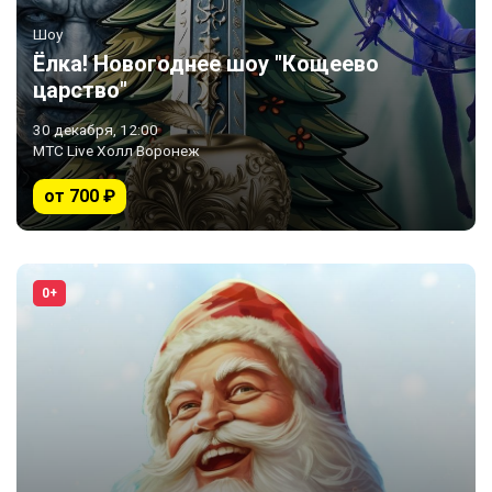
Шоу
Ёлка! Новогоднее шоу "Кощеево
царство"
30 декабря, 12:00
МТС Live Холл Воронеж
от 700 ₽
0+