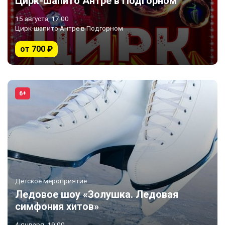
Цирк-шапито Антре в Подгорном
15 августа, 17:00
Цирк-шапито Антре в Подгорном
от 700 ₽
6+
Детское мероприятие
Ледовое шоу «Золушка. Ледовая
симфония хитов»
4 января, 19:00