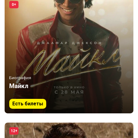
0+
Биография
Майкл
Есть билеты
12+