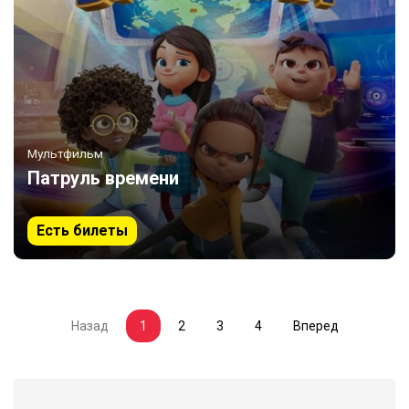
Мультфильм
Патруль времени
Есть билеты
Назад
1
2
3
4
Вперед
(current)