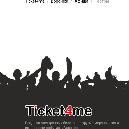
Ticket4me
Воронеж
Афиша
Театры
Продажа электронных билетов на крутые мероприятия и
интересные события в Воронеже.