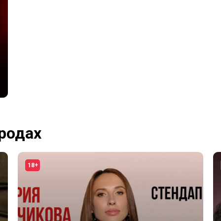
ородах
18+