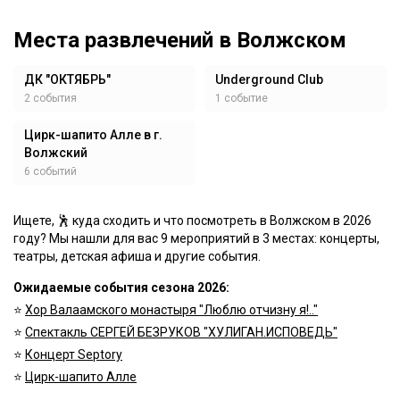
Места развлечений в Волжском
ДК "ОКТЯБРЬ"
Underground Club
2 события
1 событие
Цирк-шапито Алле в г.
Волжский
6 событий
Ищете, 🕺 куда сходить и что посмотреть в Волжском в 2026
году? Мы нашли для вас 9 мероприятий в 3 местах: концерты,
театры, детская афиша и другие события.
Ожидаемые события сезона 2026:
⭐️
Хор Валаамского монастыря "Люблю отчизну я!.."
⭐️
Спектакль СЕРГЕЙ БЕЗРУКОВ "ХУЛИГАН.ИСПОВЕДЬ"
⭐️
Концерт Septory
⭐️
Цирк-шапито Алле