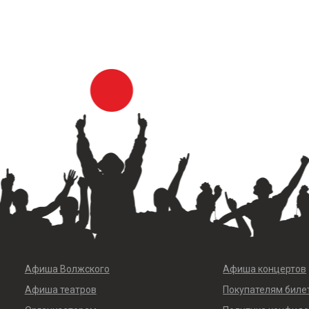
Афиша Волжского
Афиша концертов
Афиша театров
Покупателям биле