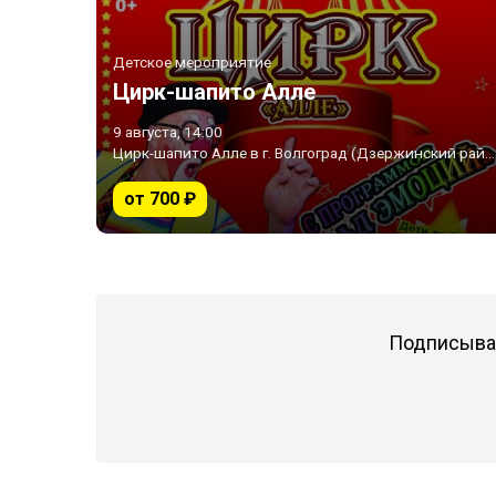
Детское мероприятие
Цирк-шапито Алле
9 августа, 14:00
Цирк-шапито Алле в г. Волгоград (Дзержинский район) • Волгоград
от 700 ₽
Подписывай