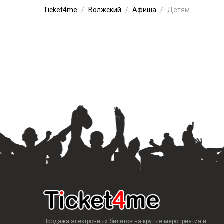
Ticket4me
Волжский
Афиша
Детям
Продажа электронных билетов на крутые мероприятия и