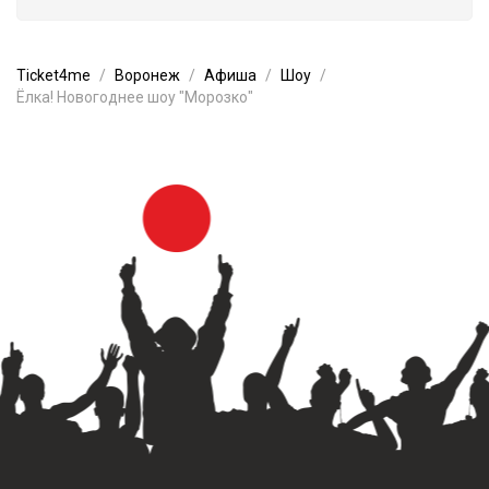
Ticket4me
Воронеж
Афиша
Шоу
Ёлка! Новогоднее шоу "Морозко"