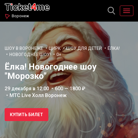
Воронеж
ШОУ В ВОРОНЕЖЕ
ЦИРК
ШОУ ДЛЯ ДЕТЕЙ
ЁЛКА!
НОВОГОДНЕЕ ШОУ!
0+
Ёлка! Новогоднее шоу
"Морозко"
29 декабря в 12:00
600 — 1800 ₽
МТС Live Холл Воронеж
КУПИТЬ БИЛЕТ