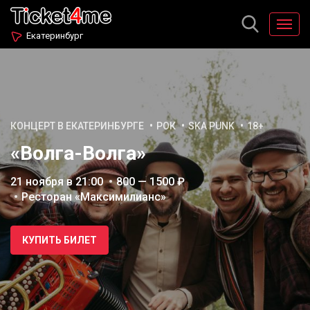
Екатеринбург
КОНЦЕРТ В ЕКАТЕРИНБУРГЕ
РОК
SKA PUNK
18+
«Волга-Волга»
21 ноября в 21:00
800 — 1500 ₽
Ресторан «Максимилианс»
КУПИТЬ БИЛЕТ