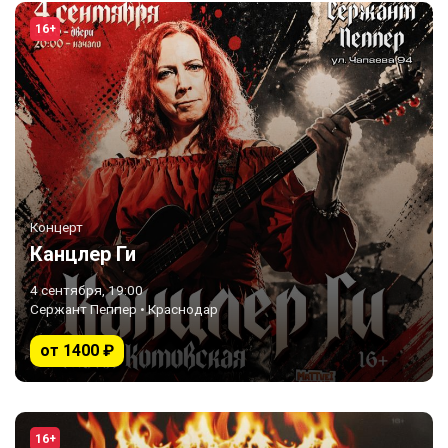
16+
Концерт
Канцлер Ги
4 сентября, 19:00
Сержант Пеппер • Краснодар
от 1400 ₽
16+