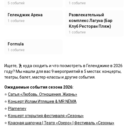
5 событий
1 событие
Геленджик Арена
Развлекательный
комплекс Лагуна (Бар
1 событие
Клуб Ресторан Пляж)
1 событие
Formula
1 событие
Ищете, 🕺 куда сходить и что посмотреть в Геленджике в 2026
году? Мы нашли для вас 9 мероприятий в 5 местах: концерты,
театры, балет, мастер-классы и другие события.
Ожидаемые события сезона 2026:
⭐️
Сатья «Любовь. Отношения. Жизнь»
⭐️
Концерт Ислам Итляшев & MR NËMA
⭐️
Plamenev
⭐️
Концерт открытия фестиваля «Сезоны»
⭐️
Красная шапочка | Театр «Озеро» | Фестиваль «Сезоны»