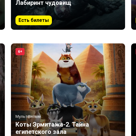
Лабиринт чудовищ
Есть билеты
6+
Мультфильм
Коты Эрмитажа-2. Тайна
египетского зала