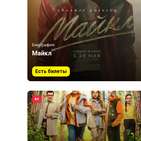
Биография
Майкл
Есть билеты
6+