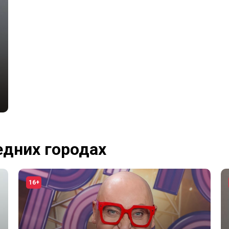
едних городах
16+