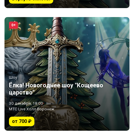
0+
Шоу
Ёлка! Новогоднее шоу "Кощеево
царство"
30 декабря, 18:00
МТС Live Холл Воронеж
от 700 ₽