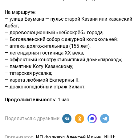
На маршруте:
— улица Баумана — пульс старой Казани или казанский
Арбат;
— дореволюционный «небоскрёб» города;
— Богоявленский собор с ажурной колокольней;
— аптека-долгожительница (155 лет);
— легендарная гостиница XX века;
— эффектный конструктивистский дом-«пароход»;
— памятник Коту Казанскому;
— татарская русалка;
— карета любимой Екатерины II;
— драконоподобный страж Зилант.
Продолжительность:
1 час
Поделиться с друзьями:
Организатор:
ИП Фолкард Алексей Ильич, ИНН: