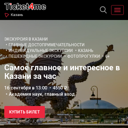
Казань
ЭКСКУРСИЯ В КАЗАНИ
ГЛАВНЫЕ ДОСТОПРИМЕЧАТЕЛЬНОСТИ
ИНДИВИДУАЛЬНЫЕ ЭКСКУРСИИ
КАЗАНЬ
ПЕШЕХОДНЫЕ ЭКСКУРСИИ
ФОТОПРОГУЛКИ
6+
Самое главное и интересное в
Казани за час
16 сентября в 13:00
4550 ₽
Академия наук, главный вход
КУПИТЬ БИЛЕТ