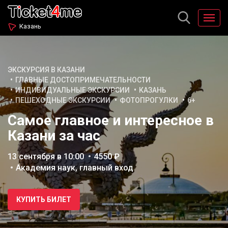
Казань
ЭКСКУРСИЯ В КАЗАНИ
ГЛАВНЫЕ ДОСТОПРИМЕЧАТЕЛЬНОСТИ
ИНДИВИДУАЛЬНЫЕ ЭКСКУРСИИ
КАЗАНЬ
ПЕШЕХОДНЫЕ ЭКСКУРСИИ
ФОТОПРОГУЛКИ
6+
Самое главное и интересное в
Казани за час
13 сентября в 10:00
4550 ₽
Академия наук, главный вход
КУПИТЬ БИЛЕТ