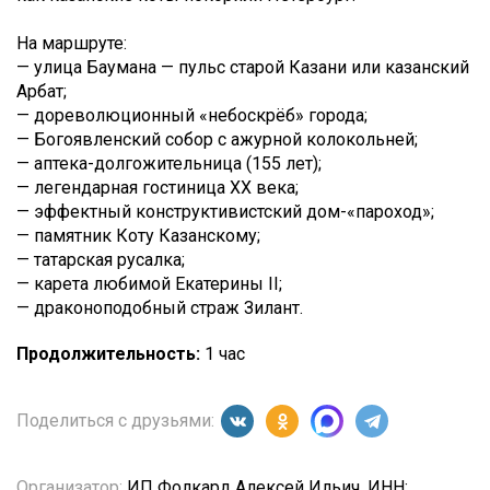
На маршруте:
— улица Баумана — пульс старой Казани или казанский
Арбат;
— дореволюционный «небоскрёб» города;
— Богоявленский собор с ажурной колокольней;
— аптека-долгожительница (155 лет);
— легендарная гостиница XX века;
— эффектный конструктивистский дом-«пароход»;
— памятник Коту Казанскому;
— татарская русалка;
— карета любимой Екатерины II;
— драконоподобный страж Зилант.
Продолжительность:
1 час
Поделиться с друзьями:
Организатор:
ИП Фолкард Алексей Ильич, ИНН: