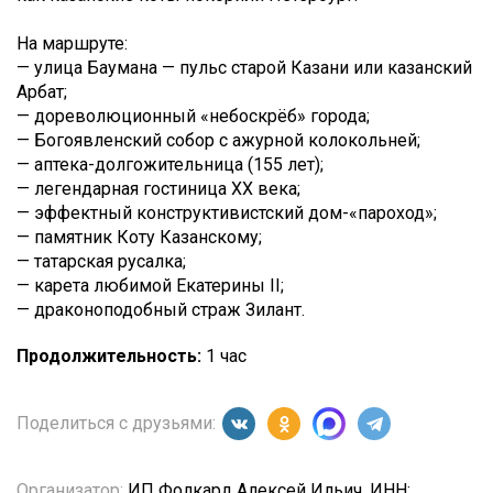
На маршруте:
— улица Баумана — пульс старой Казани или казанский
Арбат;
— дореволюционный «небоскрёб» города;
— Богоявленский собор с ажурной колокольней;
— аптека-долгожительница (155 лет);
— легендарная гостиница XX века;
— эффектный конструктивистский дом-«пароход»;
— памятник Коту Казанскому;
— татарская русалка;
— карета любимой Екатерины II;
— драконоподобный страж Зилант.
Продолжительность:
1 час
Поделиться с друзьями:
Организатор:
ИП Фолкард Алексей Ильич, ИНН: