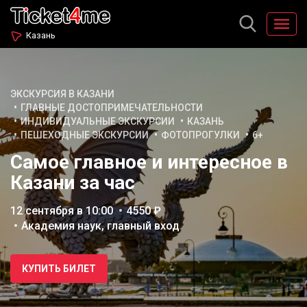
Казань
ЭКСКУРСИЯ В КАЗАНИ
ГЛАВНЫЕ ДОСТОПРИМЕЧАТЕЛЬНОСТИ
ИНДИВИДУАЛЬНЫЕ ЭКСКУРСИИ
КАЗАНЬ
ПЕШЕХОДНЫЕ ЭКСКУРСИИ
ФОТОПРОГУЛКИ
6+
Самое главное и интересное в
Казани за час
12 сентября в 10:00
4550 ₽
Академия наук, главный вход
КУПИТЬ БИЛЕТ