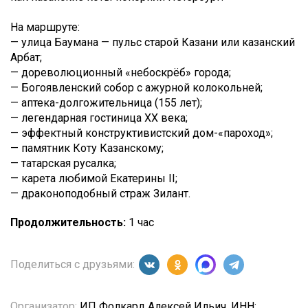
На маршруте:
— улица Баумана — пульс старой Казани или казанский
Арбат;
— дореволюционный «небоскрёб» города;
— Богоявленский собор с ажурной колокольней;
— аптека-долгожительница (155 лет);
— легендарная гостиница XX века;
— эффектный конструктивистский дом-«пароход»;
— памятник Коту Казанскому;
— татарская русалка;
— карета любимой Екатерины II;
— драконоподобный страж Зилант.
Продолжительность:
1 час
Поделиться с друзьями:
Организатор:
ИП Фолкард Алексей Ильич, ИНН: