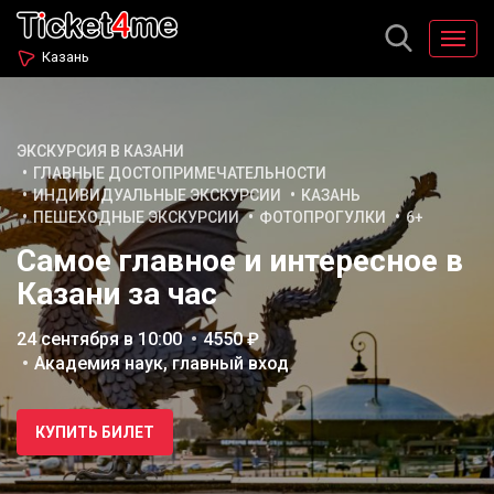
Казань
ЭКСКУРСИЯ В КАЗАНИ
ГЛАВНЫЕ ДОСТОПРИМЕЧАТЕЛЬНОСТИ
ИНДИВИДУАЛЬНЫЕ ЭКСКУРСИИ
КАЗАНЬ
ПЕШЕХОДНЫЕ ЭКСКУРСИИ
ФОТОПРОГУЛКИ
6+
Самое главное и интересное в
Казани за час
24 сентября в 10:00
4550 ₽
Академия наук, главный вход
КУПИТЬ БИЛЕТ