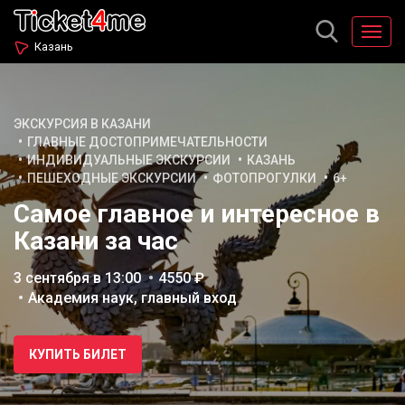
Казань
ЭКСКУРСИЯ В КАЗАНИ
ГЛАВНЫЕ ДОСТОПРИМЕЧАТЕЛЬНОСТИ
ИНДИВИДУАЛЬНЫЕ ЭКСКУРСИИ
КАЗАНЬ
ПЕШЕХОДНЫЕ ЭКСКУРСИИ
ФОТОПРОГУЛКИ
6+
Самое главное и интересное в
Казани за час
3 сентября в 13:00
4550 ₽
Академия наук, главный вход
КУПИТЬ БИЛЕТ