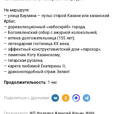
На маршруте:
— улица Баумана — пульс старой Казани или казанский
Арбат;
— дореволюционный «небоскрёб» города;
— Богоявленский собор с ажурной колокольней;
— аптека-долгожительница (155 лет);
— легендарная гостиница XX века;
— эффектный конструктивистский дом-«пароход»;
— памятник Коту Казанскому;
— татарская русалка;
— карета любимой Екатерины II;
— драконоподобный страж Зилант.
Продолжительность:
1 час
Поделиться с друзьями:
Организатор:
ИП Фолкард Алексей Ильич, ИНН: