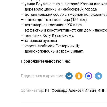
— улица Баумана — пульс старой Казани или каз
— дореволюционный «небоскрёб» города;
— Богоявленский собор с ажурной колокольней
— аптека-долгожительница (155 лет);
— легендарная гостиница XX века;
— эффектный конструктивистский дом-«парохо
— памятник Коту Казанскому;
— татарская русалка;
— карета любимой Екатерины II;
— драконоподобный страж Зилант.
Продолжительность:
1 час
Поделиться с друзьями:
Организатор:
ИП Фолкард Алексей Ильич, ИНН: