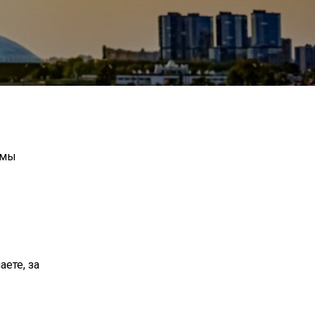
 мы
аете, за