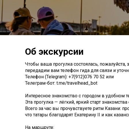
Об экскурсии
Чтобы ваша прогулка состоялась, пожалуйста, з
передадим вам телефон гида для связи и уточни
Телефон (Telegram): +7(912)076 70 52 или
Телеграм-бот: t.me/travelhead_bot
Интересное знакомство с городом в удобном т
Эта прогулка — лёгкий, яркий старт знакомства 
Всего за час вы прочувствуете ритм Казани: пр
что татары благодарят Екатерину II и как казан
На маршруте: