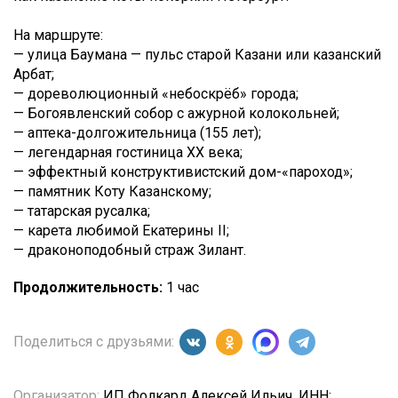
На маршруте:
— улица Баумана — пульс старой Казани или казанский
Арбат;
— дореволюционный «небоскрёб» города;
— Богоявленский собор с ажурной колокольней;
— аптека-долгожительница (155 лет);
— легендарная гостиница XX века;
— эффектный конструктивистский дом-«пароход»;
— памятник Коту Казанскому;
— татарская русалка;
— карета любимой Екатерины II;
— драконоподобный страж Зилант.
Продолжительность:
1 час
Поделиться с друзьями:
Организатор:
ИП Фолкард Алексей Ильич, ИНН: