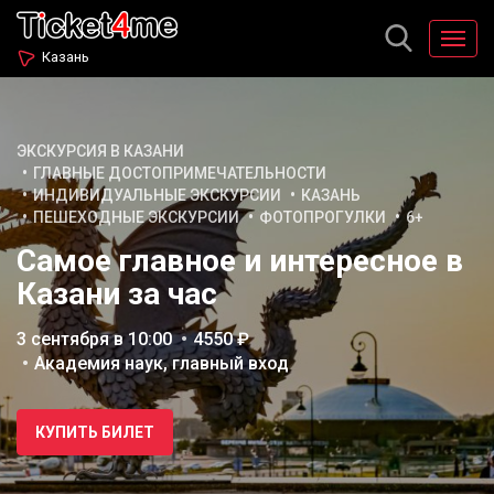
Казань
ЭКСКУРСИЯ В КАЗАНИ
ГЛАВНЫЕ ДОСТОПРИМЕЧАТЕЛЬНОСТИ
ИНДИВИДУАЛЬНЫЕ ЭКСКУРСИИ
КАЗАНЬ
ПЕШЕХОДНЫЕ ЭКСКУРСИИ
ФОТОПРОГУЛКИ
6+
Самое главное и интересное в
Казани за час
3 сентября в 10:00
4550 ₽
Академия наук, главный вход
КУПИТЬ БИЛЕТ