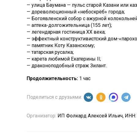
— улица Баумана — пульс старой Казани или каз
— дореволюционный «небоскрёб» города;
— Богоявленский собор с ажурной колокольней
— аптека-долгожительница (155 лет);
— легендарная гостиница XX века;
— эффектный конструктивистский дом-«парохо
— памятник Коту Казанскому;
— татарская русалка;
— карета любимой Екатерины II;
— драконоподобный страж Зилант.
Продолжительность:
1 час
Поделиться с друзьями:
Организатор:
ИП Фолкард Алексей Ильич, ИНН: