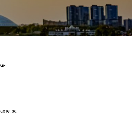
 мы
аете, за