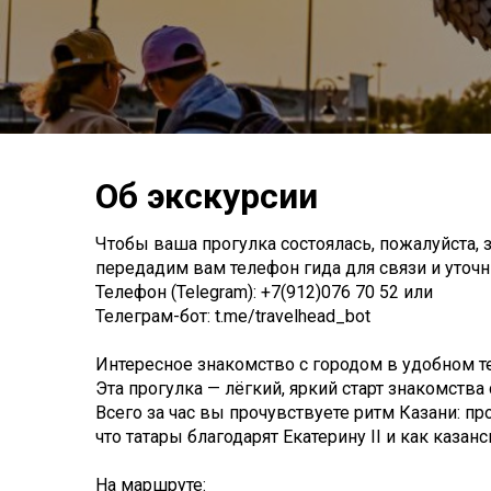
Об экскурсии
Чтобы ваша прогулка состоялась, пожалуйста, з
передадим вам телефон гида для связи и уточни
Телефон (Telegram): +7(912)076 70 52 или
Телеграм-бот: t.me/travelhead_bot
Интересное знакомство с городом в удобном т
Эта прогулка — лёгкий, яркий старт знакомства 
Всего за час вы прочувствуете ритм Казани: пр
что татары благодарят Екатерину II и как казан
На маршруте: