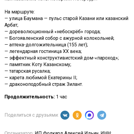
На маршруте:
— улица Баумана — пульс старой Казани или казанский
Арбат;
— дореволюционный «небоскрёб» города;
— Богоявленский собор с ажурной колокольней;
— аптека-долгожительница (155 лет);
— легендарная гостиница XX века;
— эффектный конструктивистский дом-«пароход»;
— памятник Коту Казанскому;
— татарская русалка;
— карета любимой Екатерины II;
— драконоподобный страж Зилант.
Продолжительность:
1 час
Поделиться с друзьями:
Организатор:
ИП Фолкард Алексей Ильич, ИНН: