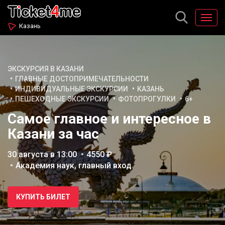
Казань
ЭКСКУРСИЯ В КАЗАНИ
ГЛАВНЫЕ ДОСТОПРИМЕЧАТЕЛЬНОСТИ
ИНДИВИДУАЛЬНЫЕ ЭКСКУРСИИ
КАЗАНЬ
ПЕШЕХОДНЫЕ ЭКСКУРСИИ
ФОТОПРОГУЛКИ
6+
Самое главное и интересное в
Казани за час
30 августа в 13:00
4550 ₽
Академия наук, главный вход
КУПИТЬ БИЛЕТ