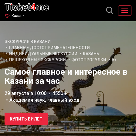
Казань
ЭКСКУРСИЯ В КАЗАНИ
ГЛАВНЫЕ ДОСТОПРИМЕЧАТЕЛЬНОСТИ
ИНДИВИДУАЛЬНЫЕ ЭКСКУРСИИ
КАЗАНЬ
ПЕШЕХОДНЫЕ ЭКСКУРСИИ
ФОТОПРОГУЛКИ
6+
Самое главное и интересное в
Казани за час
29 августа в 10:00
4550 ₽
Академия наук, главный вход
КУПИТЬ БИЛЕТ