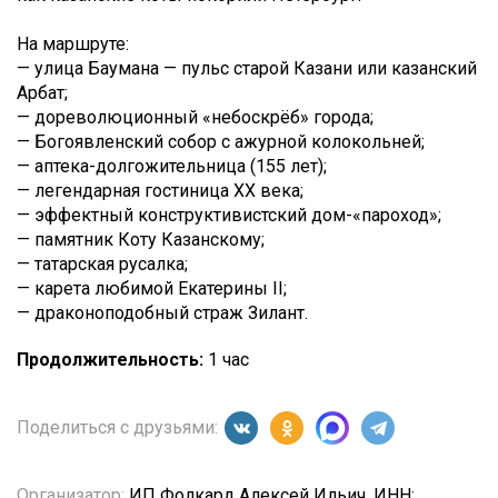
На маршруте:
— улица Баумана — пульс старой Казани или казанский
Арбат;
— дореволюционный «небоскрёб» города;
— Богоявленский собор с ажурной колокольней;
— аптека-долгожительница (155 лет);
— легендарная гостиница XX века;
— эффектный конструктивистский дом-«пароход»;
— памятник Коту Казанскому;
— татарская русалка;
— карета любимой Екатерины II;
— драконоподобный страж Зилант.
Продолжительность:
1 час
Поделиться с друзьями:
Организатор:
ИП Фолкард Алексей Ильич, ИНН: