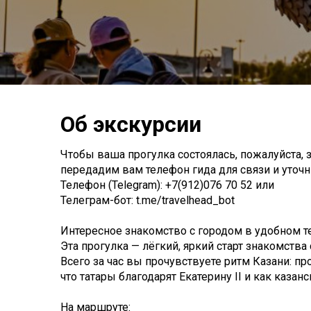
Об экскурсии
Чтобы ваша прогулка состоялась, пожалуйста, з
передадим вам телефон гида для связи и уточни
Телефон (Telegram): +7(912)076 70 52 или
Телеграм-бот: t.me/travelhead_bot
Интересное знакомство с городом в удобном т
Эта прогулка — лёгкий, яркий старт знакомства 
Всего за час вы прочувствуете ритм Казани: пр
что татары благодарят Екатерину II и как казан
На маршруте: