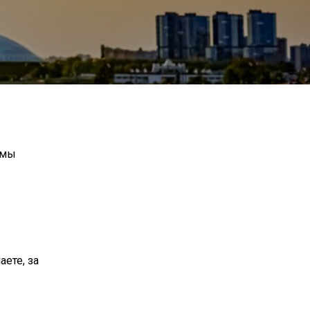
 мы
аете, за