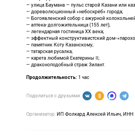
— улица Баумана — пульс старой Казани или каз
— дореволюционный «небоскрёб» города;
— Богоявленский собор с ажурной колокольней
— аптека-долгожительница (155 лет);
— легендарная гостиница XX века;
— эффектный конструктивистский дом-«парохо
— памятник Коту Казанскому;
— татарская русалка;
— карета любимой Екатерины II;
— драконоподобный страж Зилант.
Продолжительность:
1 час
Поделиться с друзьями:
Организатор:
ИП Фолкард Алексей Ильич, ИНН: