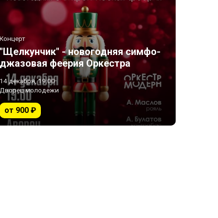
Концерт
"Щелкунчик" - новогодняя симфо-
джазовая феерия Оркестра
"Модерн"
14 декабря, 19:00
Дворец молодежи
от 900 ₽