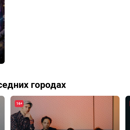
седних городах
16+