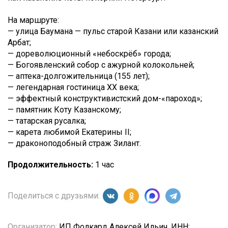
На маршруте:
— улица Баумана — пульс старой Казани или казанский
Арбат;
— дореволюционный «небоскрёб» города;
— Богоявленский собор с ажурной колокольней;
— аптека-долгожительница (155 лет);
— легендарная гостиница XX века;
— эффектный конструктивистский дом-«пароход»;
— памятник Коту Казанскому;
— татарская русалка;
— карета любимой Екатерины II;
— драконоподобный страж Зилант.
Продолжительность:
1 час
Поделиться с друзьями:
Организатор:
ИП Фолкард Алексей Ильич, ИНН: