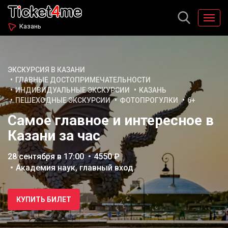
Казань
ЭКСКУРСИЯ В КАЗАНИ
ГЛАВНЫЕ ДОСТОПРИМЕЧАТЕЛЬНОСТИ
ИНДИВИДУАЛЬНЫЕ ЭКСКУРСИИ
КАЗАНЬ
ПЕШЕХОДНЫЕ ЭКСКУРСИИ
ФОТОПРОГУЛКИ
6+
Самое главное и интересное в
Казани за час
28 сентября в 17:00
4550 ₽
Академия наук, главный вход
КУПИТЬ БИЛЕТ