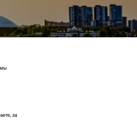
 мы
аете, за