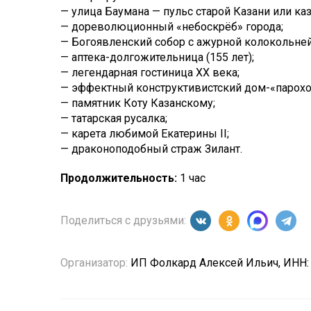
— улица Баумана — пульс старой Казани или каз
— дореволюционный «небоскрёб» города;
— Богоявленский собор с ажурной колокольней
— аптека-долгожительница (155 лет);
— легендарная гостиница XX века;
— эффектный конструктивистский дом-«парохо
— памятник Коту Казанскому;
— татарская русалка;
— карета любимой Екатерины II;
— драконоподобный страж Зилант.
Продолжительность:
1 час
Поделиться с друзьями:
Организатор:
ИП Фолкард Алексей Ильич, ИНН: