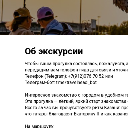
Об экскурсии
Чтобы ваша прогулка состоялась, пожалуйста, з
передадим вам телефон гида для связи и уточни
Телефон (Telegram): +7(912)076 70 52 или
Телеграм-бот: t.me/travelhead_bot
Интересное знакомство с городом в удобном т
Эта прогулка — лёгкий, яркий старт знакомства 
Всего за час вы прочувствуете ритм Казани: пр
что татары благодарят Екатерину II и как казан
На маршруте: