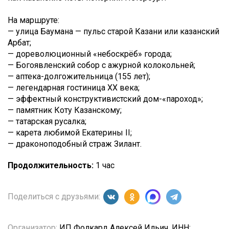
На маршруте:
— улица Баумана — пульс старой Казани или казанский
Арбат;
— дореволюционный «небоскрёб» города;
— Богоявленский собор с ажурной колокольней;
— аптека-долгожительница (155 лет);
— легендарная гостиница XX века;
— эффектный конструктивистский дом-«пароход»;
— памятник Коту Казанскому;
— татарская русалка;
— карета любимой Екатерины II;
— драконоподобный страж Зилант.
Продолжительность:
1 час
Поделиться с друзьями:
Организатор:
ИП Фолкард Алексей Ильич, ИНН: