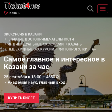
Казань
ЭКСКУРСИЯ В КАЗАНИ
ГЛАВНЫЕ ДОСТОПРИМЕЧАТЕЛЬНОСТИ
ИНДИВИДУАЛЬНЫЕ ЭКСКУРСИИ
КАЗАНЬ
ПЕШЕХОДНЫЕ ЭКСКУРСИИ
ФОТОПРОГУЛКИ
6+
Самое главное и интересное в
Казани за час
25 сентября в 13:00
4550 ₽
Академия наук, главный вход
КУПИТЬ БИЛЕТ