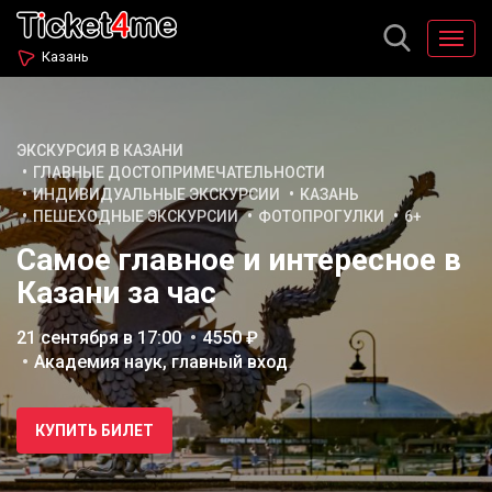
Казань
ЭКСКУРСИЯ В КАЗАНИ
ГЛАВНЫЕ ДОСТОПРИМЕЧАТЕЛЬНОСТИ
ИНДИВИДУАЛЬНЫЕ ЭКСКУРСИИ
КАЗАНЬ
ПЕШЕХОДНЫЕ ЭКСКУРСИИ
ФОТОПРОГУЛКИ
6+
Самое главное и интересное в
Казани за час
21 сентября в 17:00
4550 ₽
Академия наук, главный вход
КУПИТЬ БИЛЕТ