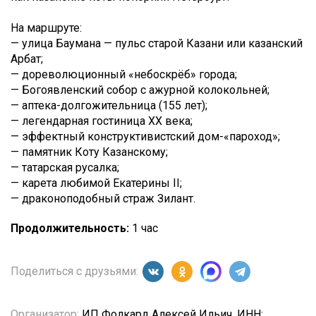
На маршруте:
— улица Баумана — пульс старой Казани или казанский
Арбат;
— дореволюционный «небоскрёб» города;
— Богоявленский собор с ажурной колокольней;
— аптека-долгожительница (155 лет);
— легендарная гостиница XX века;
— эффектный конструктивистский дом-«пароход»;
— памятник Коту Казанскому;
— татарская русалка;
— карета любимой Екатерины II;
— драконоподобный страж Зилант.
Продолжительность:
1 час
Поделиться с друзьями:
Организатор:
ИП Фолкард Алексей Ильич, ИНН: