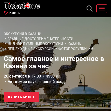
Казань
ЭКСКУРСИЯ В КАЗАНИ
ГЛАВНЫЕ ДОСТОПРИМЕЧАТЕЛЬНОСТИ
ИНДИВИДУАЛЬНЫЕ ЭКСКУРСИИ
КАЗАНЬ
ПЕШЕХОДНЫЕ ЭКСКУРСИИ
ФОТОПРОГУЛКИ
6+
Самое главное и интересное в
Казани за час
20 сентября в 17:00
4550 ₽
Академия наук, главный вход
КУПИТЬ БИЛЕТ