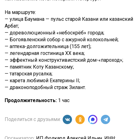
На маршруте:
— улица Баумана — пульс старой Казани или казанский
Арбат;
— дореволюционный «небоскрёб» города;
— Богоявленский собор с ажурной колокольней;
— аптека-долгожительница (155 лет);
— легендарная гостиница XX века;
— эффектный конструктивистский дом-«пароход»;
— памятник Коту Казанскому;
— татарская русалка;
— карета любимой Екатерины II;
— драконоподобный страж Зилант.
Продолжительность:
1 час
Поделиться с друзьями:
Организатор:
ИП Фолкард Алексей Ильич, ИНН: