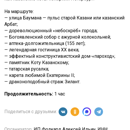
На маршруте:
— улица Баумана — пульс старой Казани или казанский
Арбат;
— дореволюционный «небоскрёб» города;
— Богоявленский собор с ажурной колокольней;
— аптека-долгожительница (155 лет);
— легендарная гостиница XX века;
— эффектный конструктивистский дом-«пароход»;
— памятник Коту Казанскому;
— татарская русалка;
— карета любимой Екатерины II;
— драконоподобный страж Зилант.
Продолжительность:
1 час
Поделиться с друзьями:
Организатор:
ИП Фолкард Алексей Ильич, ИНН: