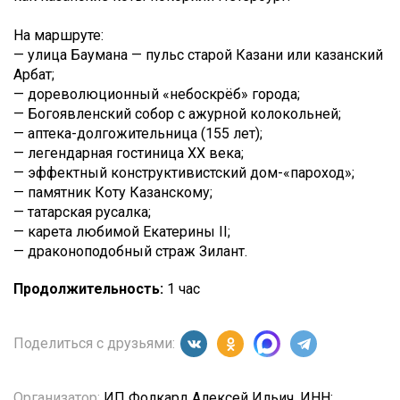
На маршруте:
— улица Баумана — пульс старой Казани или казанский
Арбат;
— дореволюционный «небоскрёб» города;
— Богоявленский собор с ажурной колокольней;
— аптека-долгожительница (155 лет);
— легендарная гостиница XX века;
— эффектный конструктивистский дом-«пароход»;
— памятник Коту Казанскому;
— татарская русалка;
— карета любимой Екатерины II;
— драконоподобный страж Зилант.
Продолжительность:
1 час
Поделиться с друзьями:
Организатор:
ИП Фолкард Алексей Ильич, ИНН: