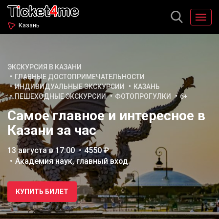
Казань
ЭКСКУРСИЯ В КАЗАНИ
ГЛАВНЫЕ ДОСТОПРИМЕЧАТЕЛЬНОСТИ
ИНДИВИДУАЛЬНЫЕ ЭКСКУРСИИ
КАЗАНЬ
ПЕШЕХОДНЫЕ ЭКСКУРСИИ
ФОТОПРОГУЛКИ
6+
Самое главное и интересное в
Казани за час
13 августа в 17:00
4550 ₽
Академия наук, главный вход
КУПИТЬ БИЛЕТ