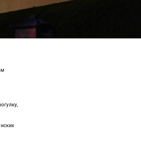
ам
огулку,
ынских