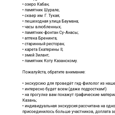
• озеро Кабан;
• памятник Шурале;
• сквер им. Г. Тукая;
• пешеходная улица Баумана;
• часы влюбленных;
• памятник-фонтан Су-Анасы;
• аптека Бренинга;
• старинный ресторан;
• карета Екатерины ll;
• змей Зилант;
• памятник Коту Казанскому.
Пожалуйста, обратите внимание:
• экскурсию для проведёт гид-филолог из наш
• интересно будет всем (даже подросткам!)
• на прогулке вам покажут графические мате
Казань;
• индивидуальная экскурсия рассчитана на одно
присоединилось больше участников, доплата за