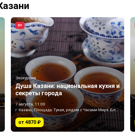
Казани
0+
Экскурсия
Душа Казани: национальная кухня и
секреты города
7 августа, 11:00
г. Казань, Площадь Тукая, рядом с Часами Мира. Ближайшее метро «Площадь Тукая»
от 4870 ₽