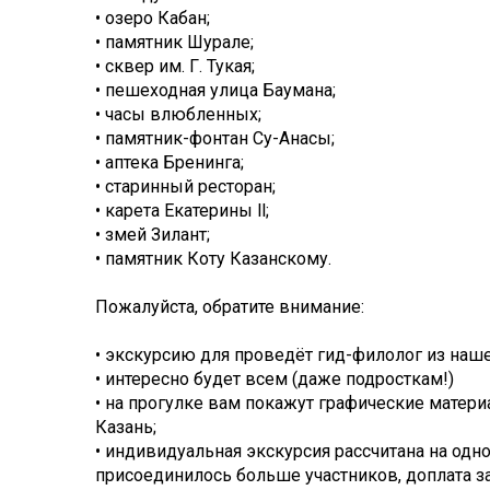
• озеро Кабан;
• памятник Шурале;
• сквер им. Г. Тукая;
• пешеходная улица Баумана;
• часы влюбленных;
• памятник-фонтан Су-Анасы;
• аптека Бренинга;
• старинный ресторан;
• карета Екатерины ll;
• змей Зилант;
• памятник Коту Казанскому.
Пожалуйста, обратите внимание:
• экскурсию для проведёт гид-филолог из наш
• интересно будет всем (даже подросткам!)
• на прогулке вам покажут графические мате
Казань;
• индивидуальная экскурсия рассчитана на одно
присоединилось больше участников, доплата за