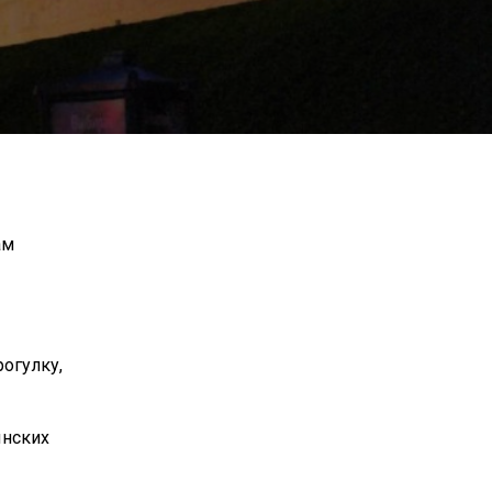
ам
огулку,
ынских