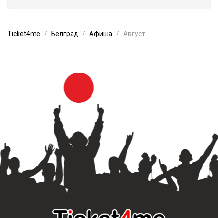
Ticket4me
Белград
Афиша
Август