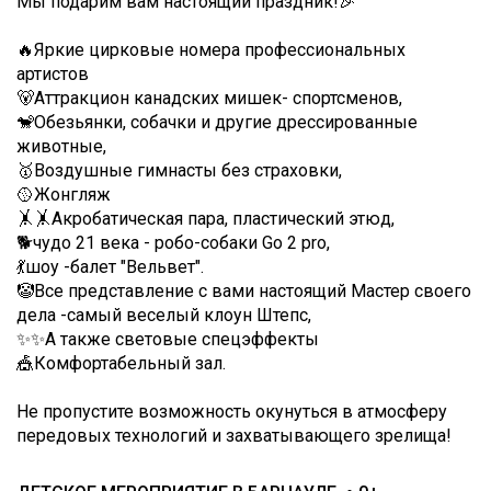
Мы подарим вам настоящий праздник!🎉
🔥Яркие цирковые номера профессиональных
артистов
🐻Аттракцион канадских мишек- спортсменов,
🐒Обезьянки, собачки и другие дрессированные
животные,
🥇Воздушные гимнасты без страховки,
🥎Жонгляж
🤸🤸Акробатическая пара, пластический этюд,
🐕чудо 21 века - робо-собаки Go 2 pro,
💃шоу -балет "Вельвет".
🤡Все представление с вами настоящий Мастер своего
дела -самый веселый клоун Штепс,
✨✨А также световые спецэффекты
🎪Комфортабельный зал.
Не пропустите возможность окунуться в атмосферу
передовых технологий и захватывающего зрелища!