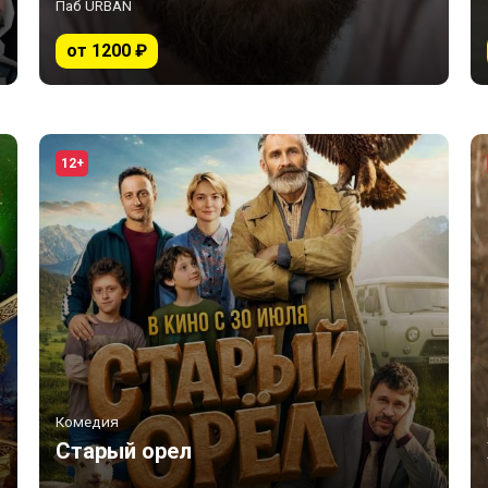
Паб URBAN
от 1200 ₽
12+
Комедия
Старый орел