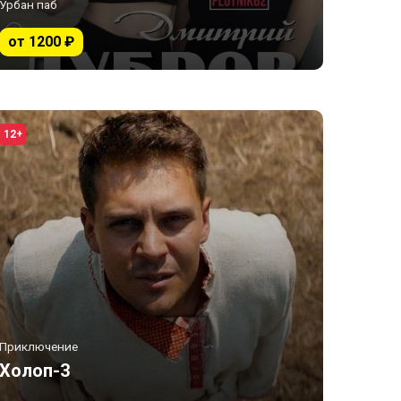
Урбан паб
от 1200 ₽
12+
Приключение
Холоп-3