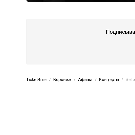
Подписывай
Ticket4me
Воронеж
Афиша
Концерты
Sello