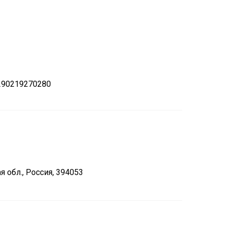
290219270280
 обл., Россия, 394053