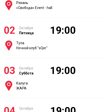
Рязань
«Свобода» Event - hall
02
19:00
Октября
Пятница
Тула
Ночной клуб "sQer"
03
19:00
Октября
Суббота
Калуга
ЖАРА
04
19:00
Октября