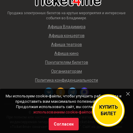
Продажа электронных билетов на крутые мероприятия и интересные
события во Владимире.
Афиша Владимира
Афиша концертов
Афиша театров
Афиша кино
Покупателям билетов
Организаторам
Политика конфиденциальности
Мы используем cookie-файлы, чтобы улучшить работу сайта и
предоставить вам максимально полезный контент.
КУПИТЬ
Продолжая использовать сайт, вы соглашаетесь с
использованием cookie-файлов
.
© 2018 — 2026 Афиша и билеты «Ticket4me»
БИЛЕТ
При полном или частичном использовании материалов сайта прямая
индексируемая гиперссылка на https://ticket4me.ru/ обязательна.
Согласен
«Ticket4me» означает "Билеты для меня". Сайт на русском языке.