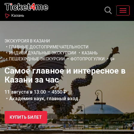
Казань
ЭКСКУРСИЯ В КАЗАНИ
ГЛАВНЫЕ ДОСТОПРИМЕЧАТЕЛЬНОСТИ
ИНДИВИДУАЛЬНЫЕ ЭКСКУРСИИ
КАЗАНЬ
ПЕШЕХОДНЫЕ ЭКСКУРСИИ
ФОТОПРОГУЛКИ
6+
Самое главное и интересное в
Казани за час
11 августа в 13:00
4550 ₽
Академия наук, главный вход
КУПИТЬ БИЛЕТ