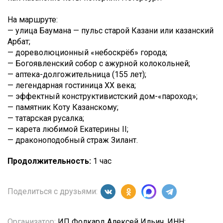
На маршруте:
— улица Баумана — пульс старой Казани или казанский
Арбат;
— дореволюционный «небоскрёб» города;
— Богоявленский собор с ажурной колокольней;
— аптека-долгожительница (155 лет);
— легендарная гостиница XX века;
— эффектный конструктивистский дом-«пароход»;
— памятник Коту Казанскому;
— татарская русалка;
— карета любимой Екатерины II;
— драконоподобный страж Зилант.
Продолжительность:
1 час
Поделиться с друзьями:
Организатор:
ИП Фолкард Алексей Ильич, ИНН: