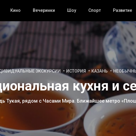
Кино
Вечеринки
Шоу
Спорт
Развитие
ДИВИДУАЛЬНЫЕ ЭКСКУРСИИ
ИСТОРИЯ
КАЗАНЬ
НЕОБЫЧН
циональная кухня и с
адь Тукая, рядом с Часами Мира. Ближайшее метро «Пло