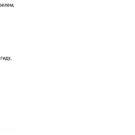
фелем,
гиду,