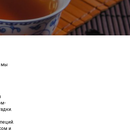
, мы
ы
ом-
адки.
пеций.
сом и