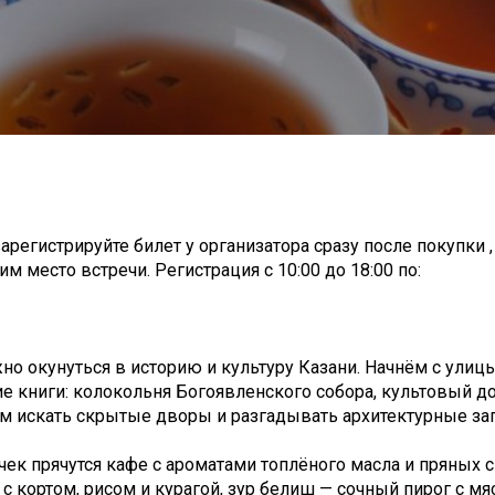
арегистрируйте билет у организатора сразу после покупки 
м место встречи. Регистрация с 10:00 до 18:00 по:
но окунуться в историю и культуру Казани. Начнём с улиц
е книги: колокольня Богоявленского собора, культовый д
м искать скрытые дворы и разгадывать архитектурные заг
чек прячутся кафе с ароматами топлёного масла и пряных с
 кортом, рисом и курагой, зур белиш — сочный пирог с мя