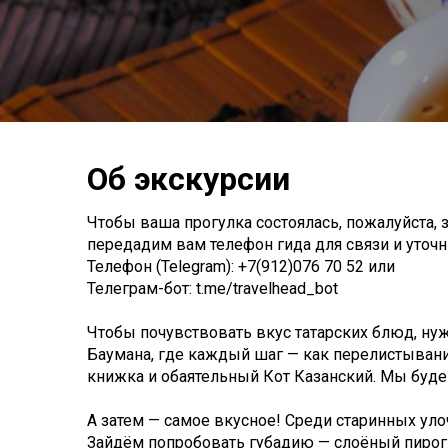
Об экскурсии
Чтобы ваша прогулка состоялась, пожалуйста, з
передадим вам телефон гида для связи и уточни
Телефон (Telegram): +7(912)076 70 52 или
Телеграм-бот: t.me/travelhead_bot
Чтобы почувствовать вкус татарских блюд, нуж
Баумана, где каждый шаг — как перелистывани
книжка и обаятельный Кот Казанский. Мы буде
А затем — самое вкусное! Среди старинных уло
Зайдём попробовать губадию — слоёный пирог с