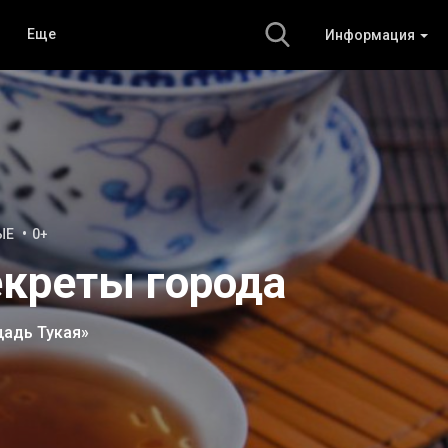
Еще
Информация
ЫЕ
0+
екреты города
щадь Тукая»