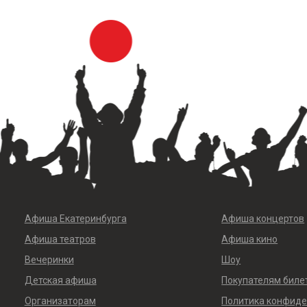
Афиша Екатеринбурга
Афиша концертов
Афиша театров
Афиша кино
Вечеринки
Шоу
Детская афиша
Покупателям биле
Организаторам
Политика конфид