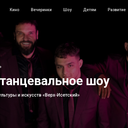
Кино
Вечеринки
Шоу
Детям
Развитие
+
 танцевальное шоу
ультуры и искусств «Верх-Исетский»