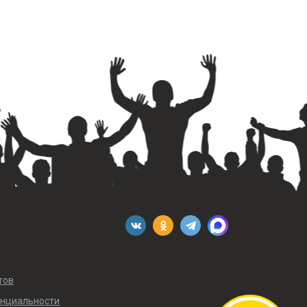
тов
енциальности