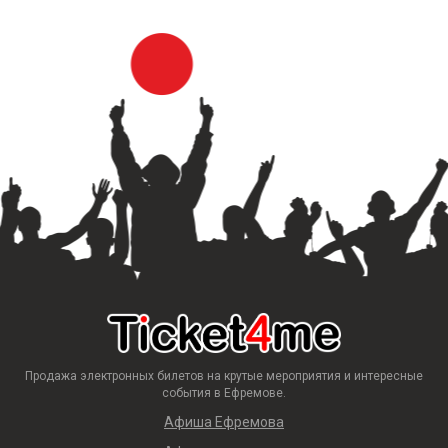
Продажа электронных билетов на крутые мероприятия и интересные
события в Ефремове.
Афиша Ефремова