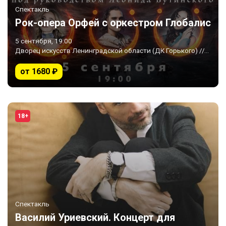
Спектакль
Рок-опера Орфей с оркестром Глобалис
5 сентября, 19:00
Дворец искусств Ленинградской области (ДК Горького) /// Palace of Arts of the Leningrad region (DK A.M.Gorky) • Санкт-Петербург
от 1680 ₽
18+
Спектакль
Василий Уриевский. Концерт для